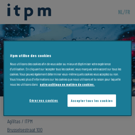
NL
/
FR
itpm utilise des cookies
ITPM Termonde
Nous utilisons des cookies afin de vous aider au mieux et d’optimiser votre expérience
d’utilisation. En cliquant sur ‘accepter tous les cookies’, vous marquez votre accord sur tous les
cookies. Vous pouvez également déterminer vous-même quels cookies vous acceptez ou non.
Vous trouvez plus d’informations sur les cookies que nous utilisons et la raison pour laquelle
nous les utilisons dans
notre politique en matière de cookies.
Gérer vos cookies
Accepter tous les cookies
Adresse
Agilitas / ITPM
Brusselsestraat 100