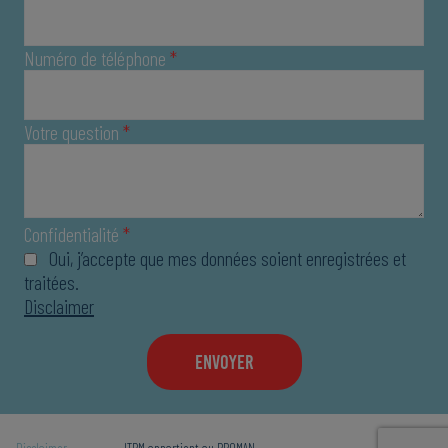
Numéro de téléphone
*
Votre question
*
Confidentialité
*
Oui, j’accepte que mes données soient enregistrées et
traitées.
Disclaimer
Disclaimer
ITPM appartient au
PROMAN