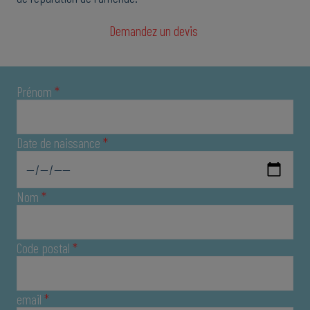
Demandez un devis
Prénom
*
Date de naissance
*
Nom
*
Code postal
*
email
*