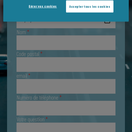
Gérer vos cookies
Accepter tous les cookies
Date de naissance
*
Nom
*
Code postal
*
email
*
Numéro de téléphone
*
Votre question
*