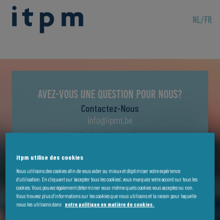
NL
/
FR
Avez-vous une question pour nous?
Contactez-Nous
info@ipmt.be
T +32 (0)15 800 155
Ou remplissez le formulaire ci-dessous. Nous
itpm utilise des cookies
répondrons à votre question dans les plus brefs
Nous utilisons des cookies afin de vous aider au mieux et d’optimiser votre expérience
délais !
d’utilisation. En cliquant sur ‘accepter tous les cookies’, vous marquez votre accord sur tous les
cookies. Vous pouvez également déterminer vous-même quels cookies vous acceptez ou non.
Prénom
*
Vous trouvez plus d’informations sur les cookies que nous utilisons et la raison pour laquelle
nous les utilisons dans
notre politique en matière de cookies.