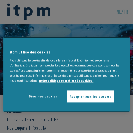
NL
/
FR
itpm utilise des cookies
ITPM Namur
Nous utilisons des cookies afin de vous aider au mieux et d’optimiser votre expérience
d’utilisation. En cliquant sur ‘accepter tous les cookies’, vous marquez votre accord sur tous les
cookies. Vous pouvez également déterminer vous-même quels cookies vous acceptez ou non.
Vous trouvez plus d’informations sur les cookies que nous utilisons et la raison pour laquelle
nous les utilisons dans
notre politique en matière de cookies.
Gérer vos cookies
Accepter tous les cookies
Adresse
Cohezio / Experconsult / ITPM
Rue Eugene Thibaut 1A