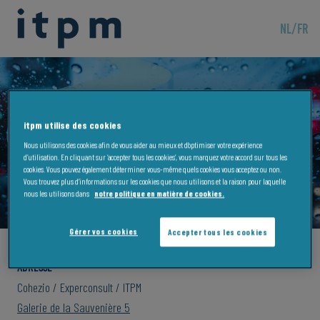
NL
/
FR
itpm utilise des cookies
ITPM Liege
Nous utilisons des cookies afin de vous aider au mieux et d’optimiser votre expérience
d’utilisation. En cliquant sur ‘accepter tous les cookies’, vous marquez votre accord sur tous les
cookies. Vous pouvez également déterminer vous-même quels cookies vous acceptez ou non.
Vous trouvez plus d’informations sur les cookies que nous utilisons et la raison pour laquelle
nous les utilisons dans
notre politique en matière de cookies.
Gérer vos cookies
Accepter tous les cookies
Adresse
Cohezio / Experconsult / ITPM
Galerie de la Sauvenière 5