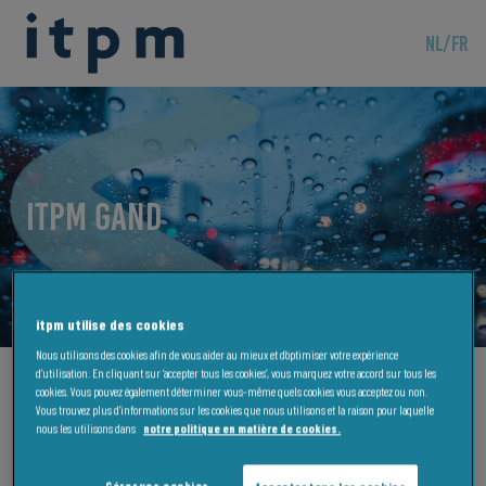
NL
/
FR
ITPM Gand
itpm utilise des cookies
Nous utilisons des cookies afin de vous aider au mieux et d’optimiser votre expérience
d’utilisation. En cliquant sur ‘accepter tous les cookies’, vous marquez votre accord sur tous les
cookies. Vous pouvez également déterminer vous-même quels cookies vous acceptez ou non.
Adresse
Vous trouvez plus d’informations sur les cookies que nous utilisons et la raison pour laquelle
nous les utilisons dans
notre politique en matière de cookies.
Ascento / ITPM
Kortrijksesteenweg 1144 G
Gérer vos cookies