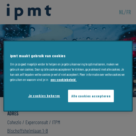
NL
/
FR
ipmt maakt gebruik van cookies
IPMT Brussel
Om je zo goed mogelijk verder te helpen en je gebruikservaring te optimaliseren, maken we
gebruik van cookies. Door op ‘alle cookies accepteren’ te klikken, ga je akkoord met alle cookies. Je
kan ook zelf bepalen welke cookies je wel of niet accepteert. Meer informatie over welke cookies we
gebruiken en waarom vind je in
ons cookiebeleid.
Je cookies beheren
Alle cookies accepteren
Adres
Cohezio / Experconsult / ITPM
Bischoffsheimlaan 1-8