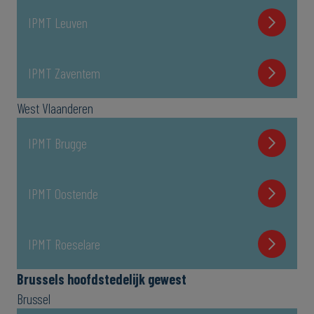
IPMT Leuven
IPMT Zaventem
West Vlaanderen
IPMT Brugge
IPMT Oostende
IPMT Roeselare
Brussels hoofdstedelijk gewest
Brussel