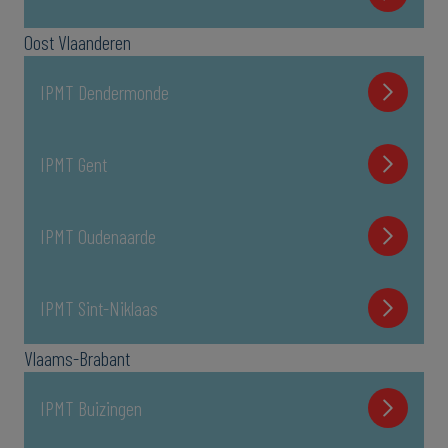
Oost Vlaanderen
IPMT Dendermonde
IPMT Gent
IPMT Oudenaarde
IPMT Sint-Niklaas
Vlaams-Brabant
IPMT Buizingen