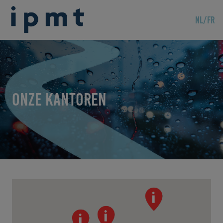
NL
/
FR
Onze kantoren