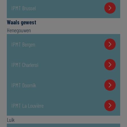
IPMT Brussel
Waals gewest
Henegouwen
IPMT Bergen
IPMT Charleroi
IPMT Doornik
IPMT La Louvière
Luik