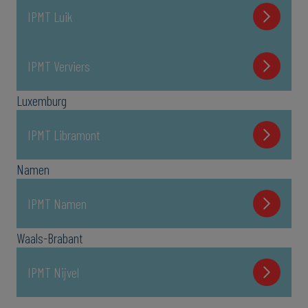
IPMT Luik
IPMT Verviers
Luxemburg
IPMT Libramont
Namen
IPMT Namen
Waals-Brabant
IPMT Nijvel