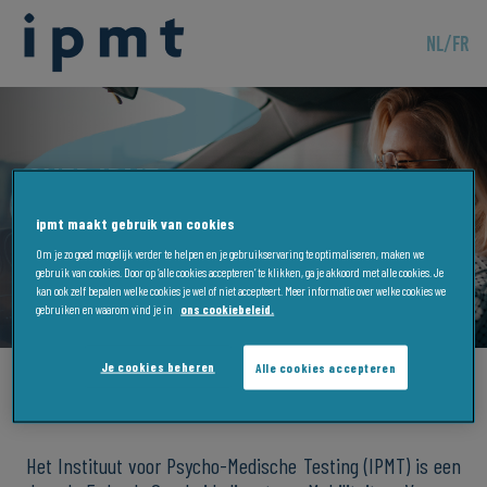
NL
/
FR
Over IPMT
ipmt maakt gebruik van cookies
CONTACT
Om je zo goed mogelijk verder te helpen en je gebruikservaring te optimaliseren, maken we
gebruik van cookies. Door op ‘alle cookies accepteren’ te klikken, ga je akkoord met alle cookies. Je
kan ook zelf bepalen welke cookies je wel of niet accepteert. Meer informatie over welke cookies we
gebruiken en waarom vind je in
ons cookiebeleid.
Je cookies beheren
Alle cookies accepteren
Wie zijn wij?
Het Instituut voor Psycho-Medische Testing (IPMT) is een