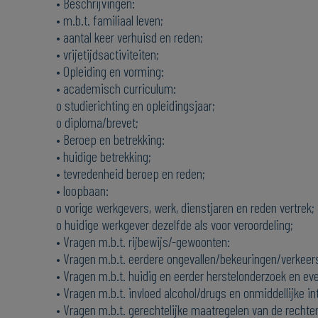
• Beschrijvingen:
• m.b.t. familiaal leven;
• aantal keer verhuisd en reden;
• vrijetijdsactiviteiten;
• Opleiding en vorming:
• academisch curriculum:
o studierichting en opleidingsjaar;
o diploma/brevet;
• Beroep en betrekking:
• huidige betrekking;
• tevredenheid beroep en reden;
• loopbaan:
o vorige werkgevers, werk, dienstjaren en reden vertrek;
o huidige werkgever dezelfde als voor veroordeling;
• Vragen m.b.t. rijbewijs/-gewoonten:
• Vragen m.b.t. eerdere ongevallen/bekeuringen/verkeer
• Vragen m.b.t. huidig en eerder herstelonderzoek en ev
• Vragen m.b.t. invloed alcohol/drugs en onmiddellijke int
• Vragen m.b.t. gerechtelijke maatregelen van de rechter