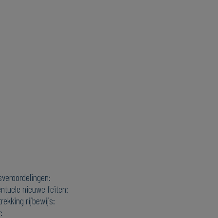
sveroordelingen:
entuele nieuwe feiten:
rekking rijbewijs:
: