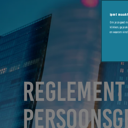
ipmt maakt
Om je zo goed mo
klikken, ga je a
en waarom vind 
REGLEMENT 
PERSOONSGE