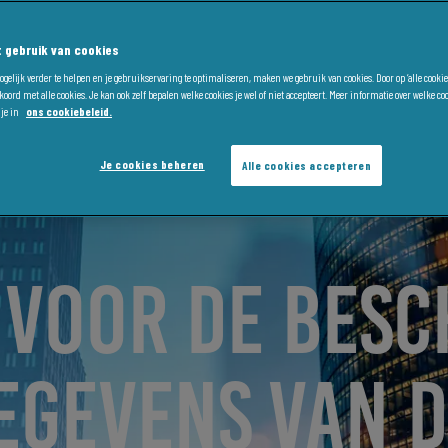
 gebruik van cookies
gelijk verder te helpen en je gebruikservaring te optimaliseren, maken we gebruik van cookies. Door op ‘alle cookies
kkoord met alle cookies. Je kan ook zelf bepalen welke cookies je wel of niet accepteert. Meer informatie over welke c
je in
ons cookiebeleid.
Je cookies beheren
Alle cookies accepteren
VOOR DE BESC
GEVENS VAN D