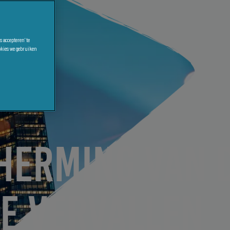
 accepteren’ te
ookies we gebruiken
HERMING VAN 
E VERVALLEN