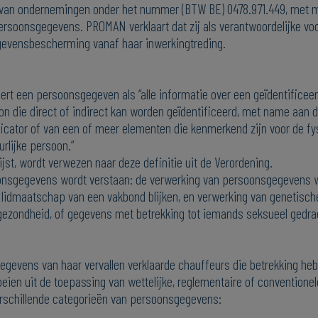
van ondernemingen onder het nummer (BTW BE) 0478.971.449, met ma
persoonsgegevens. PROMAN verklaart dat zij als verantwoordelijke vo
gevensbescherming vanaf haar inwerkingtreding.
 een persoonsgegeven als “alle informatie over een geïdentificeerde
n die direct of indirect kan worden geïdentificeerd, met name aan 
ficator of van een of meer elementen die kenmerkend zijn voor de fy
urlijke persoon.”
st, wordt verwezen naar deze definitie uit de Verordening.
onsgegevens wordt verstaan: de verwerking van persoonsgegevens waa
et lidmaatschap van een vakbond blijken, en verwerking van genetis
 gezondheid, of gegevens met betrekking tot iemands seksueel gedrag
gevens van haar vervallen verklaarde chauffeurs die betrekking h
loeien uit de toepassing van wettelijke, reglementaire of convention
erschillende categorieën van persoonsgegevens: